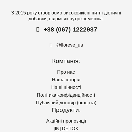
[I
А
Аксесуари
[
Пр
До
[I
З 2015 року створюємо високоякісні питні дієтичні
[
М
добавки, відомі як нутрікосметика.
[
Cu
Po
в
M
в
+38 (067) 1222937
Ві
в
з
[I
ко
Br
M
@floreve_ua
ма
1
дл
M
пр
Компанія:
з
1 
Про нас
ко
M
Наша історія
дл
Наші цінності
пр
Політика конфіденційності
Публічний договір (оферта)
Продукти:
Акційні пропозиції
[IN] DETOX