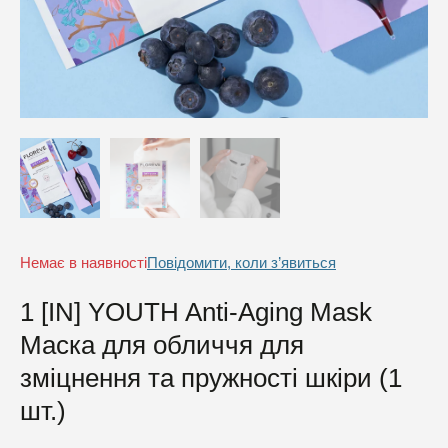
[I
А
Аксесуари
[
Пр
До
[I
[
М
[
Cu
Po
в
M
в
Ві
в
з
[I
ко
Br
M
ма
1
дл
M
пр
з
1 
ко
M
Немає в наявності
Повідомити, коли з’явиться
дл
1 [IN] YOUTH Anti-Aging Mask
пр
Маска для обличчя для
зміцнення та пружності шкіри (1
шт.)