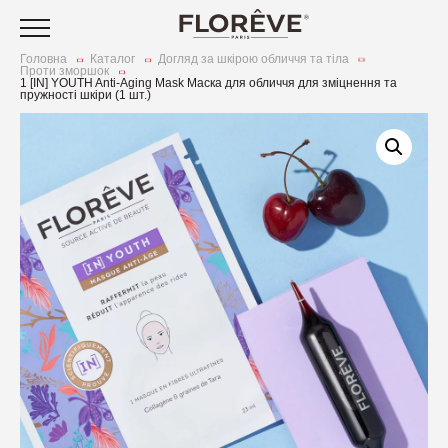
Головна
Каталог
Догляд за шкірою обличчя та тіла
Проти зморшок
1 [IN] YOUTH Anti-Aging Mask Маска для обличчя для зміцнення та
Догляд за шкірою обличчя
пружності шкіри (1 шт.)
та тіла
Нутрікосметика
Догляд за волоссям
С
Стіки для здоров’я
Наша історія
к
Догляд за тілом
С
Маски для обличчя
Наші цінності
З
та
Ст
ш
Аксесуари
Оч
З
Акційні пропозиції
М
ш
К
[IN] DETOX
Щ
З
Зм
[IN] GLOW
[I
Ус
О
[IN] YOUTH
[
ви
[I
В
[IN] FORCE
[I
П
До