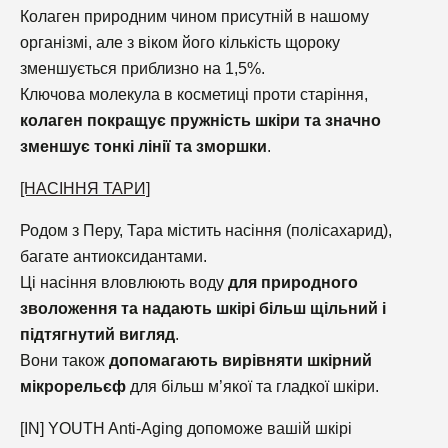
Колаген природним чином присутній в нашому
організмі, але з віком його кількість щороку
зменшується приблизно на 1,5%.
Ключова молекула в косметиці проти старіння,
колаген покращує пружність шкіри та значно
зменшує тонкі лінії та зморшки
.
[НАСІННЯ ТАРИ]
Родом з Перу, Тара містить насіння (полісахарид),
багате антиоксидантами.
Ці насіння вловлюють воду
для природного
зволоження та надають шкірі більш щільний і
підтягнутий вигляд
.
Вони також
допомагають вирівняти шкірний
мікрорельєф
для більш м’якої та гладкої шкіри.
[IN] YOUTH Anti-Aging допоможе вашій шкірі