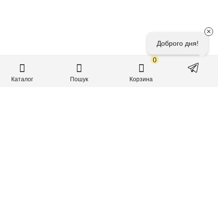
✕
0
З 2015 року створюємо високоякісні питні дієтичні
добавки, відомі як нутрікосметика.
+38 (067) 1222937
@floreve_ua