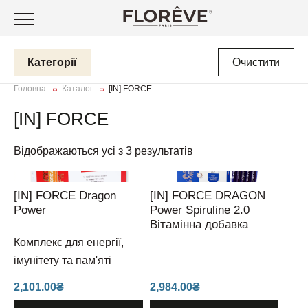
Догляд за шкірою обличчя
Категорії
Очистити
та тіла
Нутрікосметика
Головна
Каталог
[IN] FORCE
Догляд за волоссям
С
Стіки для здоров’я
Наша історія
[IN] FORCE
к
Догляд за тілом
С
Маски для обличчя
Наші цінності
З
та
Відображаються усі з 3 результатів
Ст
ш
Аксесуари
Оч
З
Акційні пропозиції
М
[IN] FORCE Dragon
[IN] FORCE DRAGON
ш
К
Power
Power Spiruline 2.0
[IN] DETOX
Щ
Вітамінна добавка
З
Зм
[IN] GLOW
[I
Комплекс для енергії,
Ус
О
імунітету та пам'яті
[IN] YOUTH
[
ви
[I
В
2,101.00
₴
2,984.00
₴
[IN] FORCE
[I
П
До