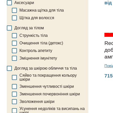
ві
Аксесуари
Масажна щітка для тіла
Щітка для волосся
Догляд за тілом
Стрункість тіла
Red
Очищення тіла (детокс)
доб
Контроль апетиту
ам
Зміцнення імунітету
Пові
Догляд за шкірою обличчя та тіла
Сяйво та покращення кольору
715
шкіри
Зменшення чутливості шкіри
Зменшення почервоніння шкіри
Зволоження шкіри
Усунення недоліків та висипань на
шкірі