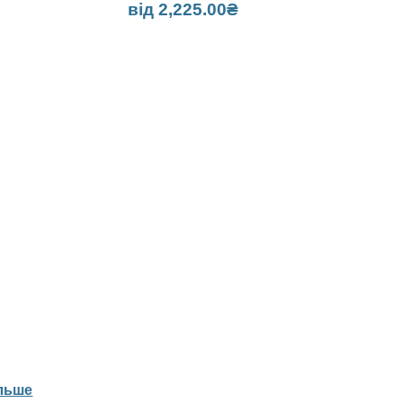
від
2,225.00
₴
ільше