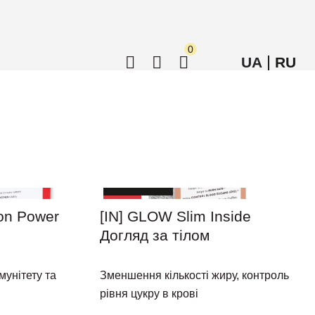
0
UA
RU
Знижка 10%
Акція
Акція
on Power
[IN] GLOW Slim Inside
Догляд за тілом
мунітету та
Зменшення кількості жиру, контроль
рівня цукру в крові