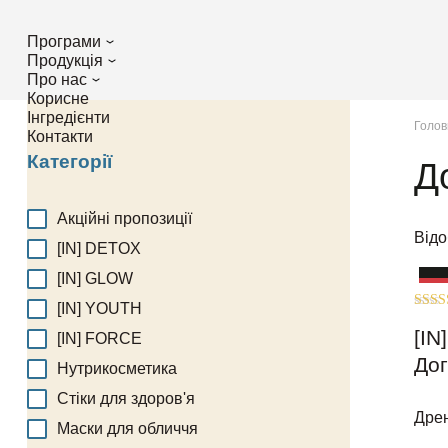
Програми
Продукція
Про нас
Корисне
Інгредієнти
Голов
Контакти
Категорії
Д
Акційні пропозиції
Відо
[IN] DETOX
Зн
[IN] GLOW
Ак
Ак
[IN] YOUTH
Оцін
5.00
[IN
[IN] FORCE
з 5
Дог
Нутрикосметика
Стіки для здоров'я
Дрен
Маски для обличчя