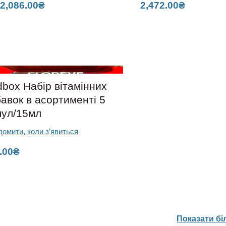
д
2,086.00
₴
2,472.00
₴
box Набір вітамінних
авок в асортименті 5
пул/15мл
домити, коли з’явиться
.00
₴
Показати б