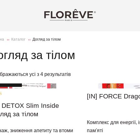
на
Каталог
Догляд за тілом
огляд за тілом
бражаються усі з 4 результатів
ижка 10%
ція
ція
[IN] FORCE Drag
ено в
] DETOX Slim Inside
ляд за тілом
Комплекс для енергії, і
аж, зниження апетиту та втоми
пам'яті