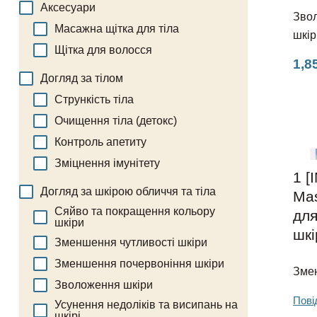
Аксесуари
Звол
Масажна щітка для тіла
шкір
Щітка для волосся
1,8
Догляд за тілом
Стрункість тіла
Очищення тіла (детокс)
Контроль апетиту
Зміцнення імунітету
1 [
Догляд за шкірою обличчя та тіла
Mas
Сяйво та покращення кольору
для
шкіри
шкі
Зменшення чутливості шкіри
Зменшення почервоніння шкіри
Зме
Зволоження шкіри
Пові
Усунення недоліків та висипань на
шкірі