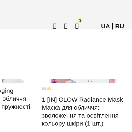
0
UA
RU
Aging
Оцінено в
 обличчя
5.00
1 [IN] GLOW Radiance Mask
з 5
 пружності
Маска для обличчя:
зволоження та освітлення
кольору шкіри (1 шт.)