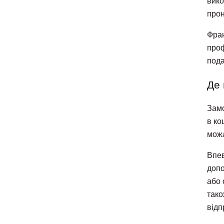
вико
прон
Фран
проф
пода
Де 
Замо
в ко
можл
Впев
допо
або 
тако
відп