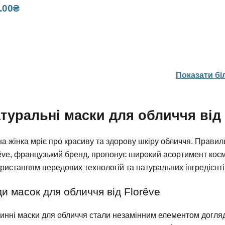
.00
₴
Показати б
туральні маски для обличчя від 
а жінка мріє про красиву та здорову шкіру обличчя. Прави
êve, французький бренд, пропонує широкий асортимент косм
ристанням передових технологій та натуральних інгредієнті
и масок для обличчя від Florêve
инні маски для обличчя стали незамінним елементом догляду