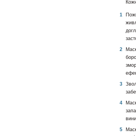
Кожн
Пожи
живл
догл
заст
Маск
боро
змор
ефек
Звол
забе
Маск
запа
вини
Маск