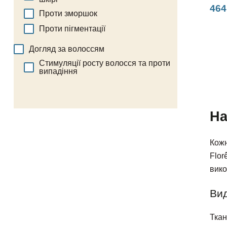
464
Проти зморшок
Проти пігментації
Догляд за волоссям
Стимуляції росту волосся та проти
випадіння
На
Кожн
Flor
вико
Вид
Ткан