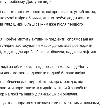
вну проблему. Доступні види:
і на поживні компоненти, які проникають углиб шкіри,
же сухої шкіри обличчя, яка потребує додаткового
 вигляд шкіри більш свіжим вже після першого
lorêve містить активні інгредієнти, спрямовані на
егулярне застосування масок допомагає розгладити
 підходять для дряблої шкіри обличчя, надаючи ліфтинг
ді за обличчям, та гідрогелева маска від Florêve
ни допомагають відновити водний баланс шкіри.
 на обличчя для жирної шкіри, що страждає від
истити пори, знизити жирність шкіри й запобігти
р на лобі та інших ділянках шкіри обличчя.
, здатна впоратися з незначними пігментними плямами,