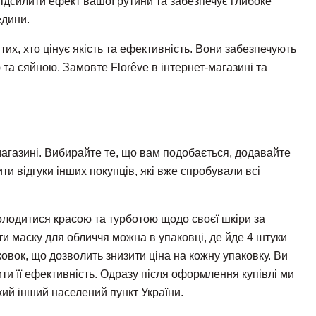
ідсилити ефект вашої рутини та забезпечує глибоке
едини.
их, хто цінує якість та ефективність. Вони забезпечують
та сяйною. Замовте Florêve в інтернет-магазині та
агазині. Вибирайте те, що вам подобається, додавайте
ти відгуки інших покупців, які вже спробували всі
олодитися красою та турботою щодо своєї шкіри за
ти маску для обличчя можна в упаковці, де йде 4 штуки
овок, що дозволить знизити ціна на кожну упаковку. Ви
ти її ефективність. Одразу після оформлення купівлі ми
ий інший населений пункт України.