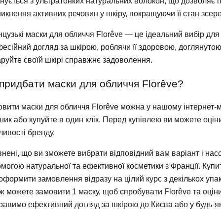
нується з ультратонких натуральних волокон, що дозволяє п
икнення активних речовин у шкіру, покращуючи її стан зсер
цузькі маски для обличчя Florêve — це ідеальний вибір для т
есійний догляд за шкірою, роблячи її здоровою, доглянутою 
руйте своїй шкірі справжнє задоволення.
придбати маски для обличчя Florêve?
вити маски для обличчя Florêve можна у нашому інтернет-м
шик або купуйте в один клік. Перед купівлею ви можете оціни
ивості бренду.
нені, що ви зможете вибрати відповідний вам варіант і нас
могою натуральної та ефективної косметики з Франції. Купи
оформити замовлення відразу на цілий курс з декількох упак
ж можете замовити 1 маску, щоб спробувати Florêve та оціни
равимо ефективний догляд за шкірою до Києва або у будь-як