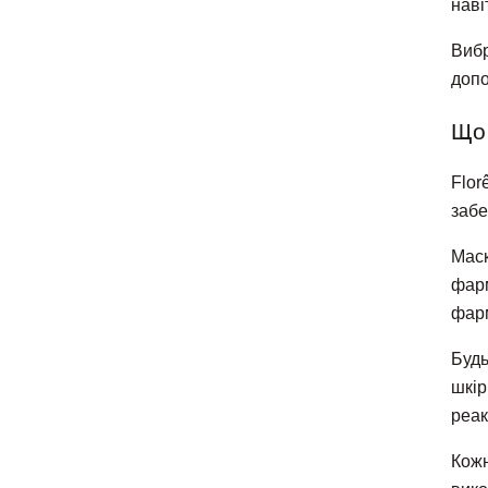
наві
Вибр
допо
Що 
Flor
забе
Маск
фарм
фар
Будь
шкір
реак
Кожн