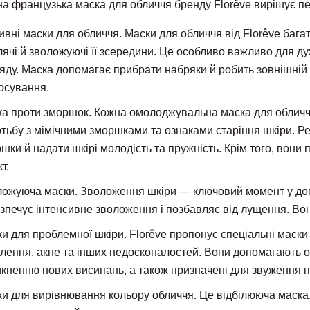
а французька маска для обличчя бренду Florêve вирішує пе
вні маски для обличчя. Маски для обличчя від Florêve багат
ячі й зволожуючі її зсередини. Це особливо важливо для ду
яду. Маска допомагає прибрати набряки й робить зовнішній
осування.
а проти зморшок. Кожна омолоджувальна маска для обличчя F
тьбу з мімічними зморшками та ознаками старіння шкіри. Р
шки й надати шкірі молодість та пружність. Крім того, вони
т.
ожуюча маски. Зволоження шкіри — ключовий момент у догля
зпечує інтенсивне зволоження і позбавляє від лущення. Во
и для проблемної шкіри. Florêve пропонує спеціальні маски
лення, акне та інших недосконалостей. Вони допомагають оч
кненню нових висипань, а також призначені для звуження по
и для вирівнювання кольору обличчя. Це відбілююча маска