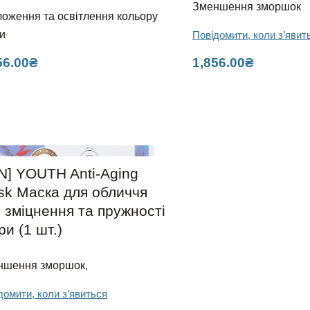
Зменшення зморшок
оження та освітлення кольору
и
Повідомити, коли з’явит
56.00
₴
1,856.00
₴
IN] YOUTH Anti-Aging
k Маска для обличчя
 зміцнення та пружності
ри (1 шт.)
ншення зморшок,
домити, коли з’явиться