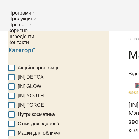
Програми
Продукція
Про нас
Корисне
Інгредієнти
Голов
Контакти
Категорії
М
Акційні пропозиції
Відо
[IN] DETOX
[IN] GLOW
[IN] YOUTH
Оцін
5.00
[IN
[IN] FORCE
з 5
Мас
Нутрикосметика
зво
Стіки для здоров'я
кол
Маски для обличчя