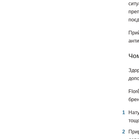
ситу
преп
поєд
Прий
анти
Чом
Здор
допо
Flor
брен
Нату
тощо
Прир