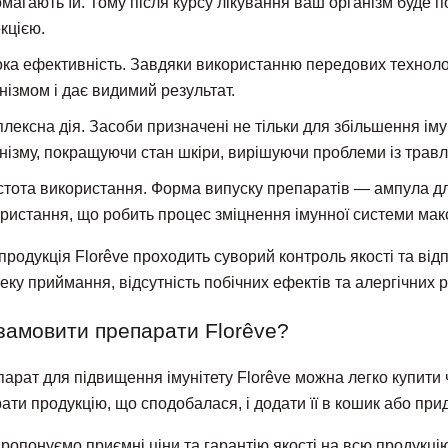
магають їй. Тому після курсу лікування ваш організм буде п
кцією.
ка ефективність. Завдяки використанню передових технолог
нізмом і дає видимий результат.
лексна дія. Засоби призначені не тільки для збільшення ім
нізму, покращуючи стан шкіри, вирішуючи проблеми із травл
тота використання. Форма випуску препаратів — ампула д
ристання, що робить процес зміцнення імунної системи ма
продукція Florêve проходить суворий контроль якості та ві
еку приймання, відсутність побічних ефектів та алергічних р
замовити препарати Florêve?
арат для підвищення імунітету Florêve можна легко купити
ати продукцію, що сподобалася, і додати її в кошик або прид
ропонуємо приємні ціни та гарантію якості на всю продукці