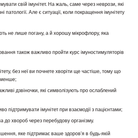
увати свій імунітет. На жаль, саме через неврози, які
і патології. Але є ситуації, коли покращення імунітету
ть не лише погану, а й хорошу мікрофлору, яка
рювання також важливо пройти курс імуностимуляторів
ітету, без неї ви почнете хворіти ще частіше, тому що
 менше;
ажливі дзвіночки, які символізують про ослаблений
о підтримувати імунітет при взаємодії з пацієнтами;
 до хвороб через перебудову організму.
ішення, яке підтримає ваше здоров'я в будь-якій