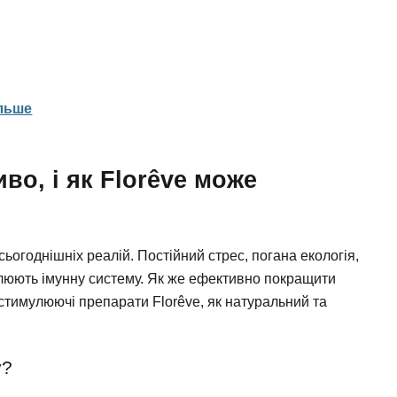
ільше
во, і як Florêve може
сьогоднішніх реалій. Постійний стрес, погана екологія,
блюють імунну систему. Як же ефективно покращити
стимулюючі препарати Florêve, як натуральний та
у?