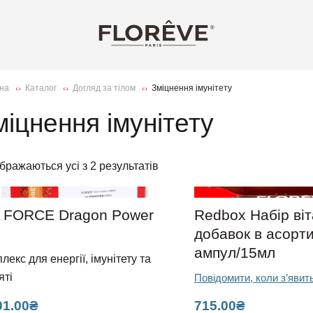
на
Каталог
Догляд за тілом
Зміцнення імунітету
міцнення імунітету
бражаються усі з 2 результатів
] FORCE Dragon Power
Redbox Набір ві
добавок в асорти
ампул/15мл
лекс для енергії, імунітету та
яті
Повідомити, коли з’явит
01.00
₴
715.00
₴