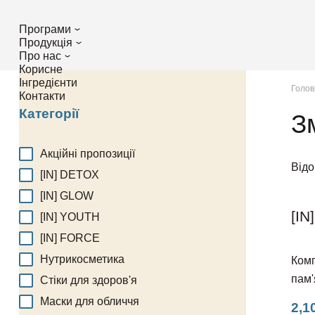
Програми
Продукція
Про нас
Корисне
Інгредієнти
Голов
Контакти
Категорії
З
Акційні пропозиції
Відо
[IN] DETOX
[IN] GLOW
[IN
[IN] YOUTH
[IN] FORCE
Нутрикосметика
Комп
пам'
Стіки для здоров'я
Маски для обличчя
2,1