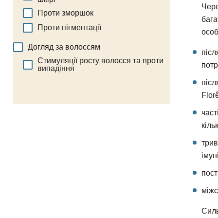
Чере
Проти зморшок
бага
Проти пігментації
особ
Догляд за волоссям
післ
Стимуляції росту волосся та проти
потр
випадіння
післ
Flor
част
кіль
трив
імун
пост
міжс
Силь