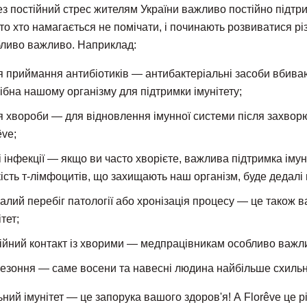
з постійний стрес жителям України важливо постійно підтрим
то хто намагається не помічати, і починають розвиватися різн
ливо важливо. Наприклад:
я приймання антибіотиків — антибактеріальні засоби вбиваю
ібна нашому організму для підтримки імунітету;
я хвороби — для відновлення імунної системи після захво
êve;
і інфекції — якщо ви часто хворієте, важлива підтримка імун
кість т-лімфоцитів, що захищають наш організм, буде дедалі
алий перебіг патології або хронізація процесу — це також в
ітет;
ійний контакт із хворими — медпрацівникам особливо важлив
езоння — саме восени та навесні людина найбільше схильна
ний імунітет — це запорука вашого здоров'я! А Florêve це р