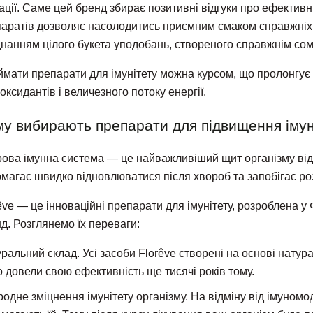
ації. Саме цей бренд збирає позитивні відгуки про ефекти
аратів дозволяє насолодитись приємним смаком справжніх 
нанням цілого букета уподобань, створеного справжнім со
мати препарати для імунітету можна курсом, що пролонгує р
оксидантів і величезного потоку енергії.
у вибирають препарати для підвищення імун
ова імунна система — це найважливіший щит організму від ш
магає швидко відновлюватися після хвороб та запобігає ро
êve — це інноваційні препарати для імунітету, розроблена 
д. Розглянемо їх переваги:
ральний склад. Усі засоби Florêve створені на основі натур
 довели свою ефективність ще тисячі років тому.
одне зміцнення імунітету організму. На відміну від імуномо