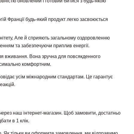
овністю оновлений і готовий битися з будь-якою
ій Франції будь-який продукт легко засвоюється
унітету, Але й сприяють загальному оздоровленню
енням та забезпечуючи приплив енергії.
ля вживання. Вона зручна для повсякденного
ксимально комфортним.
дповідає усім міжнародним стандартам. Це гарантує
еакцій.
 через наш інтернет-магазин. Щоб замовити, достатньо
бати в 1 клік.
ю. Як тільки ви оформите замовлення, ми відправимо