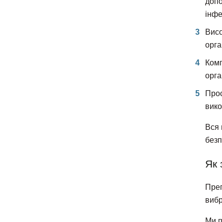
допо
інфе
Висо
орга
Комп
орга
Прос
вико
Вся 
безп
Як 
Преп
вибр
Ми п