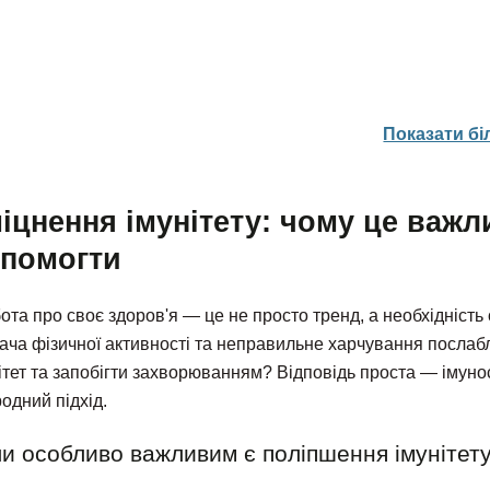
Показати б
іцнення імунітету: чому це важли
помогти
ота про своє здоров'я — це не просто тренд, а необхідність 
ача фізичної активності та неправильне харчування посла
ітет та запобігти захворюванням? Відповідь проста — імуно
одний підхід.
и особливо важливим є поліпшення імунітет