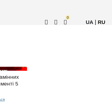
0
UA
RU
тамінних
менті 5
ься