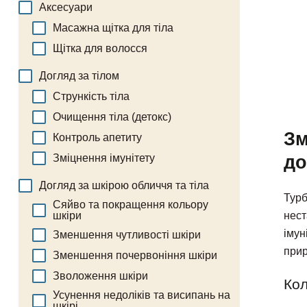
Аксесуари
Масажна щітка для тіла
Щітка для волосся
Догляд за тілом
Стрункість тіла
Очищення тіла (детокс)
Зм
Контроль апетиту
до
Зміцнення імунітету
Догляд за шкірою обличчя та тіла
Турб
Сяйво та покращення кольору
нест
шкіри
імун
Зменшення чутливості шкіри
прир
Зменшення почервоніння шкіри
Зволоження шкіри
Кол
Усунення недоліків та висипань на
шкірі