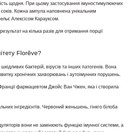
вність щодня. При цьому застосування імуностимулюючих
соків. Кожна ампула наповнена унікальним
мельє Алексісом Карауксом.
езультат на кілька разів для отримання порції
ітету Florêve?
кідливих бактерій, вірусів та інших патогенів. Вона
звитку хронічних захворювань і аутоімунних порушень.
у Франції фармацевтом Джойс Ван Чжен, яка і створила
альних інгредієнтів. Червоний женьшень, гінкго білоба
дуляторів вони не замінюють функцію імунної системи, а