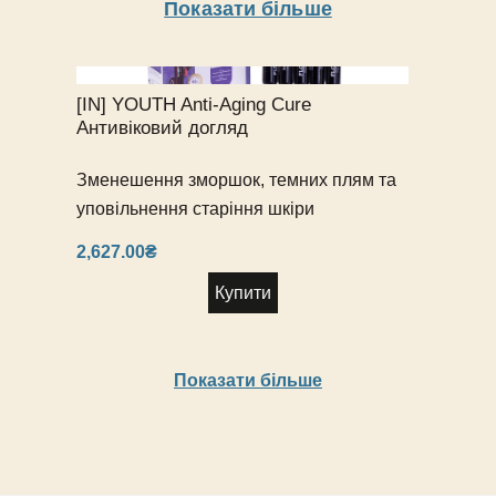
[I
А
Показати більше
Аксесуари
[
Пр
До
[I
[
М
[
Cu
Po
в
M
в
[IN] YOUTH Anti-Aging Cure
Ві
в
з
Антивіковий догляд
[I
ко
Br
M
Зменешення зморшок, темних плям та
ма
1
дл
уповільнення старіння шкіри
M
пр
з
2,627.00
₴
1 
ко
M
Купити
дл
пр
Показати більше