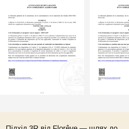
Підхід 3R від Florêve — шлях до