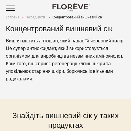
Головна
Інгредієнти
Концентрований вишневий сік
Догляд за шкірою обличчя
Концентрований вишневий сік
та тіла
Нутрікосметика
Вишня містить антоціан, який надає їй червоний колір.
Догляд за волоссям
С
Стіки для здоров’я
Наша історія
Це супер антиоксидант, який використовується
к
Догляд за тілом
С
організмом для виробництва незамінних амінокислот.
Маски для обличчя
Наші цінності
З
та
Крім того, він сприяє регенерації клітин шкіри та
Ст
ш
Аксесуари
уповільнює старіння шкіри, борючись із вільними
Оч
радикалами.
З
Акційні пропозиції
М
ш
К
[IN] DETOX
Щ
З
Зм
[IN] GLOW
[I
Ус
О
[IN] YOUTH
[
Знайдіть вишневий сік у таких
ви
[I
В
продуктах
[IN] FORCE
[I
П
До