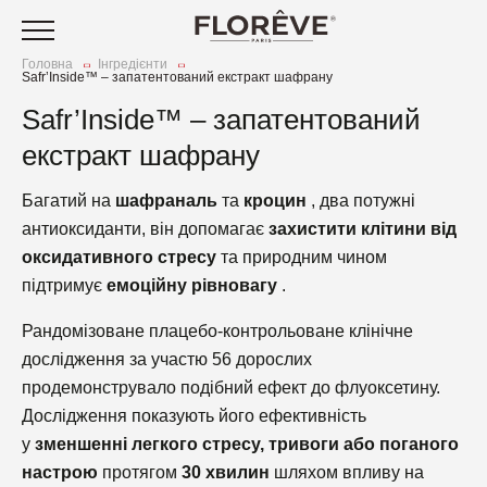
Головна
Інгредієнти
Safr’Inside™ – запатентований екстракт шафрану
Догляд за шкірою обличчя
Safr’Inside™ – запатентований
та тіла
Нутрікосметика
екстракт шафрану
Догляд за волоссям
С
Стіки для здоров’я
Наша історія
к
Багатий на
шафраналь
та
кроцин
, два потужні
Догляд за тілом
С
Маски для обличчя
Наші цінності
З
та
антиоксиданти, він допомагає
захистити клітини від
Ст
ш
оксидативного стресу
та природним чином
Аксесуари
Оч
підтримує
емоційну рівновагу
.
З
Акційні пропозиції
М
ш
К
Рандомізоване плацебо-контрольоване клінічне
[IN] DETOX
Щ
дослідження за участю 56 дорослих
З
Зм
[IN] GLOW
[I
продемонструвало подібний ефект до флуоксетину.
Ус
О
Дослідження показують його ефективність
[IN] YOUTH
[
ви
у
зменшенні легкого стресу, тривоги або поганого
[I
В
[IN] FORCE
[I
П
настрою
протягом
30 хвилин
шляхом впливу на
До