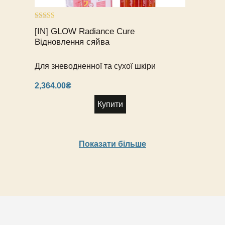
Оцінено в
[IN] GLOW Radiance Cure
5.00
з 5
Відновлення сяйва
Для зневодненної та сухої шкіри
2,364.00
₴
Купити
Показати більше