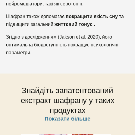
[I
А
нейромедіатори, такі як серотонін.
Аксесуари
[
Пр
До
[I
Шафран також допомагає
покращити якість сну
та
[
М
[
Cu
Po
в
підвищити загальний
життєвий тонус .
M
в
Ві
в
з
Згідно з дослідженням (Jakson et al, 2020), його
[I
ко
Br
оптимальна біодоступність покращує психологічні
M
ма
параметри.
1
дл
M
пр
з
1 
ко
M
дл
Знайдіть запатентований
пр
екстракт шафрану у таких
продуктах
Показати більше