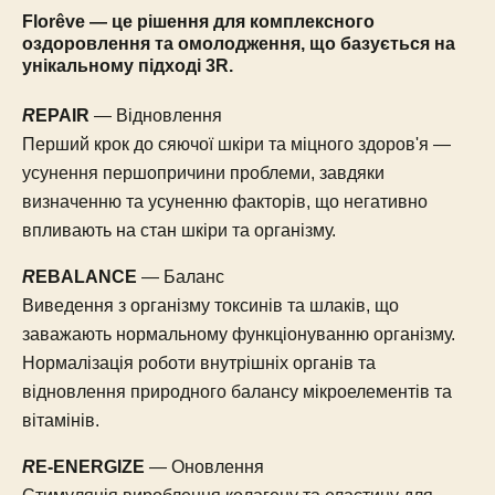
Florêve — це рішення для комплексного
оздоровлення та омолодження, що базується на
унікальному підході 3R.
R
EPAIR
— Відновлення
Перший крок до сяючої шкіри та міцного здоров'я —
усунення першопричини проблеми, завдяки
визначенню та усуненню факторів, що негативно
впливають на стан шкіри та організму.
R
EBALANCE
— Баланс
Виведення з організму токсинів та шлаків, що
заважають нормальному функціонуванню організму.
Нормалізація роботи внутрішніх органів та
відновлення природного балансу мікроелементів та
вітамінів.
R
E-ENERGIZE
— Оновлення