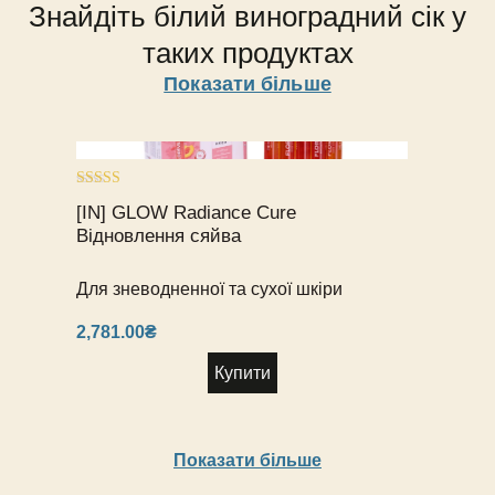
[I
А
Знайдіть білий виноградний сік у
Аксесуари
[
Пр
До
[I
таких продуктах
[
М
[
Cu
Показати більше
Po
в
M
в
Ві
в
з
[I
ко
Br
M
ма
1
дл
Оцінено в
[IN] GLOW Radiance Cure
5.00
M
пр
з 5
Відновлення сяйва
з
1 
ко
M
Для зневодненної та сухої шкіри
дл
2,781.00
₴
пр
Купити
Показати більше