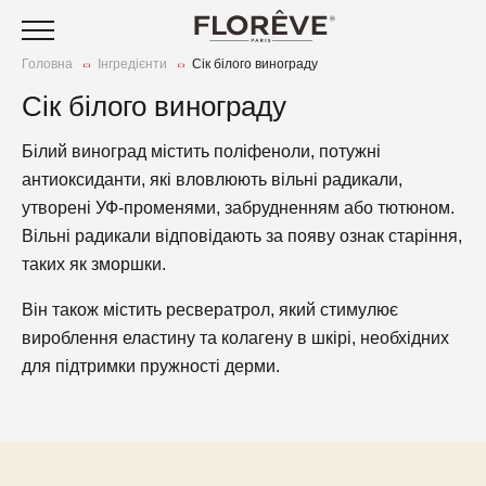
Головна
Інгредієнти
Сік білого винограду
Догляд за шкірою обличчя
Сік білого винограду
та тіла
Нутрікосметика
Білий виноград містить поліфеноли, потужні
Догляд за волоссям
С
Стіки для здоров’я
Наша історія
антиоксиданти, які вловлюють вільні радикали,
к
Догляд за тілом
С
утворені УФ-променями, забрудненням або тютюном.
Маски для обличчя
Наші цінності
З
та
Вільні радикали відповідають за появу ознак старіння,
Ст
ш
Аксесуари
таких як зморшки.
Оч
З
Акційні пропозиції
М
Він також містить ресвератрол, який стимулює
ш
К
вироблення еластину та колагену в шкірі, необхідних
[IN] DETOX
Щ
З
Зм
для підтримки пружності дерми.
[IN] GLOW
[I
Ус
О
[IN] YOUTH
[
ви
[I
В
[IN] FORCE
[I
П
До