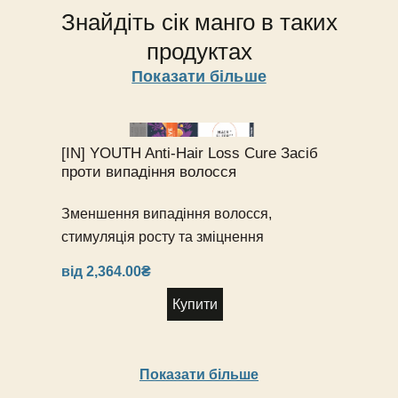
[I
А
Аксесуари
[
Знайдіть сік манго в таких
Пр
До
[I
продуктах
[
М
[
Cu
Po
в
Показати більше
M
в
Ві
в
з
[I
ко
Br
M
ма
[IN] YOUTH Anti-Hair Loss Cure Засіб
1
дл
проти випадіння волосся
M
пр
з
1 
Зменшення випадіння волосся,
ко
M
стимуляція росту та зміцнення
дл
від
2,364.00
₴
пр
Купити
Показати більше