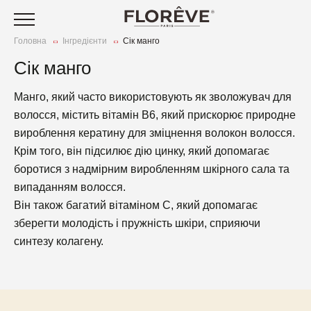
Головна
Інгредієнти
Сік манго
Догляд за шкірою обличчя
Сік манго
та тіла
Нутрікосметика
Манго, який часто використовують як зволожувач для
Догляд за волоссям
С
Стіки для здоров’я
Наша історія
волосся, містить вітамін В6, який прискорює природне
к
Догляд за тілом
С
вироблення кератину для зміцнення волокон волосся.
Маски для обличчя
Наші цінності
З
та
Крім того, він підсилює дію цинку, який допомагає
Ст
ш
Аксесуари
боротися з надмірним виробленням шкірного сала та
Оч
випаданням волосся.
З
Акційні пропозиції
М
ш
Він також багатий вітаміном С, який допомагає
К
[IN] DETOX
Щ
зберегти молодість і пружність шкіри, сприяючи
З
Зм
синтезу колагену.
[IN] GLOW
[I
Ус
О
[IN] YOUTH
[
ви
[I
В
[IN] FORCE
[I
П
До