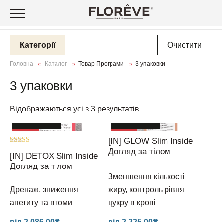
Догляд за шкірою обличчя
Категорії
Очистити
та тіла
Нутрікосметика
Головна
Каталог
Товар Програми
3 упаковки
Догляд за волоссям
С
Стіки для здоров’я
Наша історія
3 упаковки
к
Догляд за тілом
С
Маски для обличчя
Наші цінності
З
та
Відображаються усі з 3 результатів
Ст
ш
Аксесуари
Знижка 10%
Знижка 10%
Оч
З
Акція
Акція
Акція
Акція
Акційні пропозиції
М
[IN] GLOW Slim Inside
ш
К
Оцінено в
Догляд за тілом
[IN] DETOX
Щ
[IN] DETOX Slim Inside
5.00
з 5
З
Догляд за тілом
Зм
[IN] GLOW
[I
Зменшення кількості
Ус
О
Дренаж, зниження
жиру, контроль рівня
[IN] YOUTH
[
ви
апетиту та втоми
цукру в крові
[I
В
[IN] FORCE
[I
П
До
від
2,086.00
₴
від
2,225.00
₴