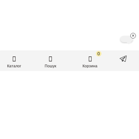
✕
0
З 2015 року створюємо високоякісні питні дієтичні
добавки, відомі як нутрікосметика.
+38 (067) 1222937