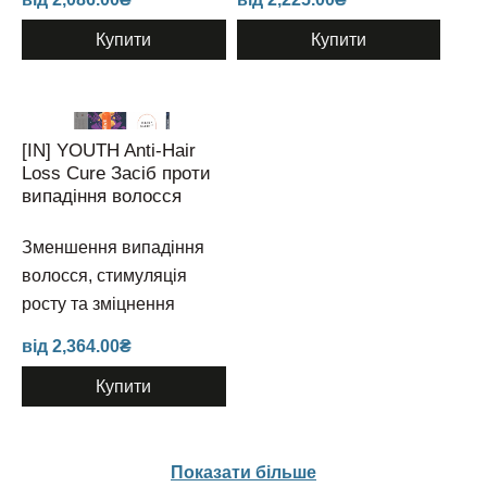
[I
А
Аксесуари
[
Пр
До
Купити
Купити
[I
[
М
[
Cu
Po
в
M
в
Ві
в
з
[I
ко
[IN] YOUTH Anti-Hair
Br
M
Loss Cure Засіб проти
ма
1
дл
випадіння волосся
M
пр
з
Зменшення випадіння
1 
ко
волосся, стимуляція
M
росту та зміцнення
дл
пр
від
2,364.00
₴
Купити
Показати більше